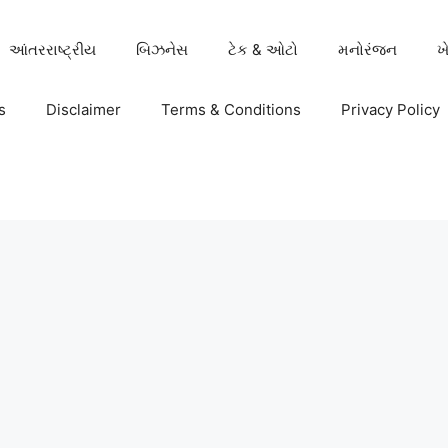
આંતરરાષ્ટ્રીય
બિઝનેસ
ટેક & ઓટો
મનોરંજન
ખ
s
Disclaimer
Terms & Conditions
Privacy Policy