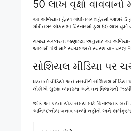
50 લાખ વૃક્ષો વાવવાનો મહત
આ અભિયાન હેઠળ ગાંધીનગર શહેરમાં આશરે 5 હજાર
ગાંધીનગર લોકસભા વિસ્તારમાં કુલ 50 લાખ વૃક્ષો વ
રાજ્ય સરકારના જણાવ્યા અનુસાર આ અભિયાનનો મ
આગામી પેઢી માટે સ્વચ્છ અને સ્વસ્થ વાતાવરણ ત
સોશિયલ મીડિયા પર ચર્
ઘટનાનો વીડિયો અને તસવીરો સોશિયલ મીડિયા પર
લોકોએ સુરક્ષા વ્યવસ્થા અને વન વિભાગની ઝડપી
જોકે આ ઘટના થોડા સમય માટે ચિંતાજનક બની હત
અનિચ્છનીય બનાવ બન્યો નહોતો અને કાર્યક્રમ સ