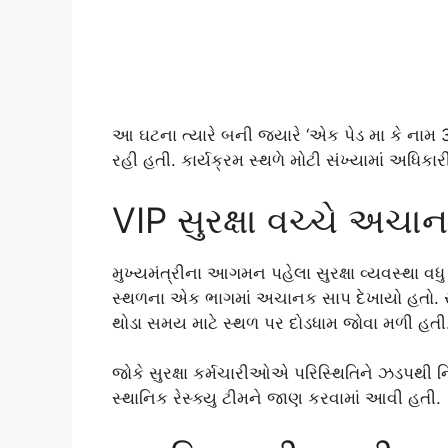
આ ઘટના ત્યારે બની જ્યારે ‘એક પેડ મા કે નામ
રહી હતી. કાર્યક્રમ સ્થળે મોટી સંખ્યામાં અધ
VIP સુરક્ષા વચ્ચે અચા
મુખ્યમંત્રીના આગમન પહેલા સુરક્ષા વ્યવસ્થા વ
સ્થળના એક ભાગમાં અચાનક સાપ દેખાયો હતો. સ
થોડા સમય માટે સ્થળ પર દોડધામ જોવા મળી હતી
જોકે સુરક્ષા કર્મચારીઓએ પરિસ્થિતિને ઝડપથી
સ્થાનિક રેસ્ક્યુ ટીમને જાણ કરવામાં આવી હતી.