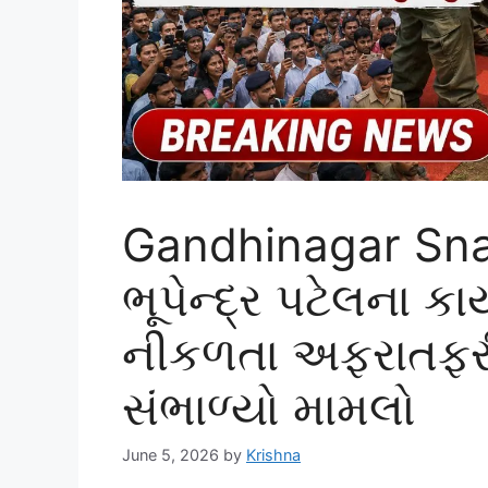
Gandhinagar Sn
ભૂપેન્દ્ર પટેલના કા
નીકળતા અફરાતફરી, 
સંભાળ્યો મામલો
June 5, 2026
by
Krishna