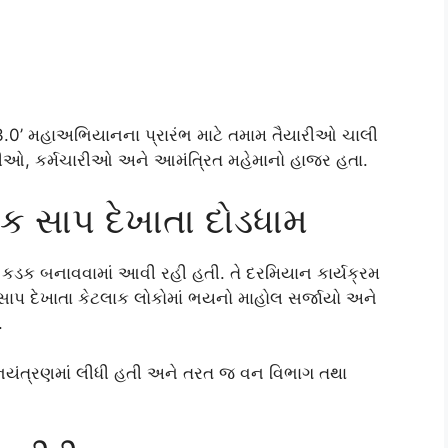
 3.0’ મહાઅભિયાનના પ્રારંભ માટે તમામ તૈયારીઓ ચાલી
િકારીઓ, કર્મચારીઓ અને આમંત્રિત મહેમાનો હાજર હતા.
નક સાપ દેખાતા દોડધામ
ધુ કડક બનાવવામાં આવી રહી હતી. તે દરમિયાન કાર્યક્રમ
ાપ દેખાતા કેટલાક લોકોમાં ભયનો માહોલ સર્જાયો અને
.
 નિયંત્રણમાં લીધી હતી અને તરત જ વન વિભાગ તથા