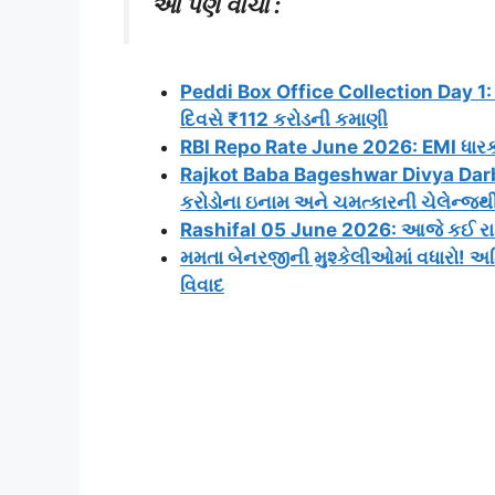
આ પણ વાંચો :
Peddi Box Office Collection Day 1: 
દિવસે ₹112 કરોડની કમાણી
RBI Repo Rate June 2026: EMI ધારકોને 
Rajkot Baba Bageshwar Divya Darbar
કરોડોના ઇનામ અને ચમત્કારની ચેલેન્જથ
Rashifal 05 June 2026: આજે કઈ રાશિન
મમતા બેનરજીની મુશ્કેલીઓમાં વધારો! અ
વિવાદ