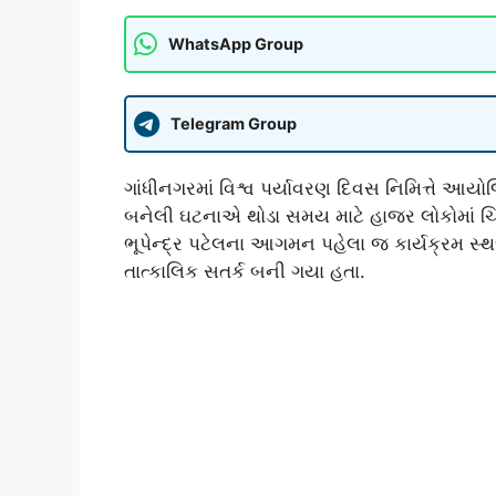
WhatsApp Group
Telegram Group
ગાંધીનગરમાં વિશ્વ પર્યાવરણ દિવસ નિમિત્તે આ
બનેલી ઘટનાએ થોડા સમય માટે હાજર લોકોમાં ચિં
ભૂપેન્દ્ર પટેલના આગમન પહેલા જ કાર્યક્રમ સ્
તાત્કાલિક સતર્ક બની ગયા હતા.