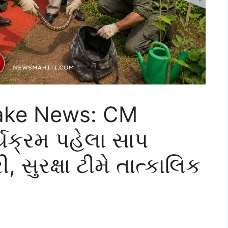
ake News: CM
ર્યક્રમ પહેલા સાપ
સુરક્ષા ટીમે તાત્કાલિક