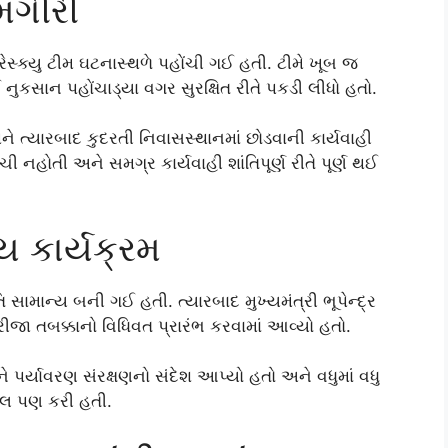
મગીરી
્ક્યુ ટીમ ઘટનાસ્થળે પહોંચી ગઈ હતી. ટીમે ખૂબ જ
નુકસાન પહોંચાડ્યા વગર સુરક્ષિત રીતે પકડી લીધો હતો.
 ત્યારબાદ કુદરતી નિવાસસ્થાનમાં છોડવાની કાર્યવાહી
ી નહોતી અને સમગ્ર કાર્યવાહી શાંતિપૂર્ણ રીતે પૂર્ણ થઈ
ય કાર્યક્રમ
તિ સામાન્ય બની ગઈ હતી. ત્યારબાદ મુખ્યમંત્રી ભૂપેન્દ્ર
ીજા તબક્કાનો વિધિવત પ્રારંભ કરવામાં આવ્યો હતો.
ને પર્યાવરણ સંરક્ષણનો સંદેશ આપ્યો હતો અને વધુમાં વધુ
ીલ પણ કરી હતી.