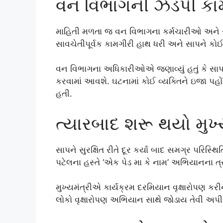
વન વિભાગની ઝડપી કા
માહિતી મળતા જ વન વિભાગના કર્મચારીઓ અને રેસ
સાવચેતીપૂર્વક કામગીરી હાથ ધરી અને સાપને કોઈ 
વન વિભાગના અધિકારીઓએ જણાવ્યું હતું કે સાપને
કરવામાં આવશે. ઘટનામાં કોઈ વ્યક્તિને ઇજા પહોંચ
હતી.
ત્યારબાદ શરૂ થયો મુખ્
સાપને સુરક્ષિત રીતે દૂર કર્યા બાદ સમગ્ર પરિસ્થિ
પટેલના હસ્તે ‘એક પેડ મા કે નામ’ અભિયાનના ત્ર
મુખ્યમંત્રીએ કાર્યક્રમ દરમિયાન વૃક્ષારોપણ કરી
લોકો વૃક્ષારોપણ અભિયાન સાથે જોડાય તેવી અપ