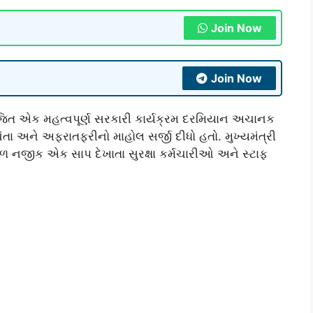
Join Now
Join Now
યોજિત એક મહત્વપૂર્ણ સરકારી કાર્યક્રમ દરમિયાન અચાનક
તા અને અફરાતફરીનો માહોલ સર્જી દીધો હતો. મુખ્યમંત્રી
થળ નજીક એક સાપ દેખાતા સુરક્ષા કર્મચારીઓ અને સ્ટાફ