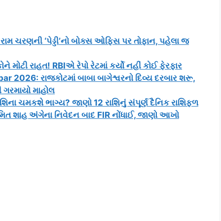
રામ ચરણની ‘પેડ્ડી’નો બોક્સ ઓફિસ પર તોફાન, પહેલા જ
મોટી રાહત! RBIએ રેપો રેટમાં કર્યો નહીં કોઈ ફેરફાર
 2026: રાજકોટમાં બાબા બાગેશ્વરનો દિવ્ય દરબાર શરૂ,
ી ગરમાયો માહોલ
ા ચમકશે ભાગ્ય? જાણો 12 રાશિનું સંપૂર્ણ દૈનિક રાશિફળ
મિત શાહ અંગેના નિવેદન બાદ FIR નોંધાઈ, જાણો આખો