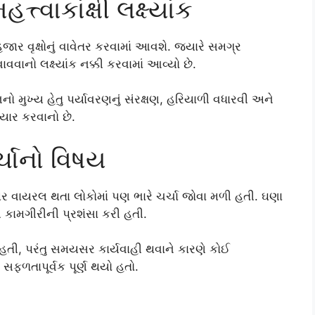
્ત્વાકાંક્ષી લક્ષ્યાંક
 વૃક્ષોનું વાવેતર કરવામાં આવશે. જ્યારે સમગ્ર
ાવવાનો લક્ષ્યાંક નક્કી કરવામાં આવ્યો છે.
ુખ્ય હેતુ પર્યાવરણનું સંરક્ષણ, હરિયાળી વધારવી અને
ૈયાર કરવાનો છે.
ચાનો વિષય
 વાયરલ થતા લોકોમાં પણ ભારે ચર્ચા જોવા મળી હતી. ઘણા
 કામગીરીની પ્રશંસા કરી હતી.
ી, પરંતુ સમયસર કાર્યવાહી થવાને કારણે કોઈ
ફળતાપૂર્વક પૂર્ણ થયો હતો.