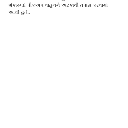
શંકાસ્પદ પીકઅપ વાહનને અટકાવી તપાસ કરવામાં
આવી હતી.