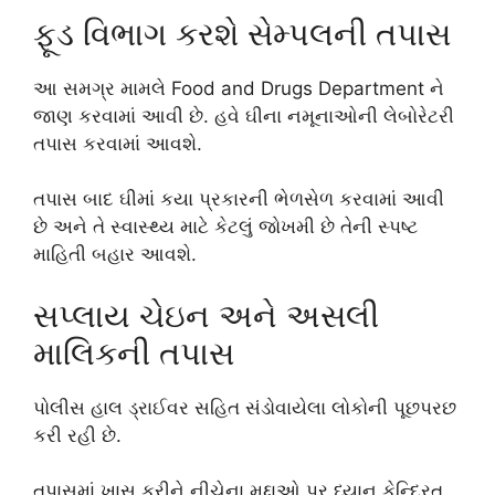
ફૂડ વિભાગ કરશે સેમ્પલની તપાસ
આ સમગ્ર મામલે
Food and Drugs Department
ને
જાણ કરવામાં આવી છે. હવે ઘીના નમૂનાઓની લેબોરેટરી
તપાસ કરવામાં આવશે.
તપાસ બાદ ઘીમાં કયા પ્રકારની ભેળસેળ કરવામાં આવી
છે અને તે સ્વાસ્થ્ય માટે કેટલું જોખમી છે તેની સ્પષ્ટ
માહિતી બહાર આવશે.
સપ્લાય ચેઇન અને અસલી
માલિકની તપાસ
પોલીસ હાલ ડ્રાઈવર સહિત સંડોવાયેલા લોકોની પૂછપરછ
કરી રહી છે.
તપાસમાં ખાસ કરીને નીચેના મુદ્દાઓ પર ધ્યાન કેન્દ્રિત