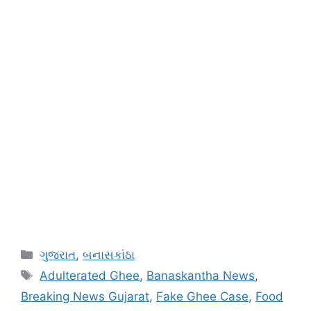
Categories
ગુજરાત
,
બનાસકાંઠા
Tags
Adulterated Ghee
,
Banaskantha News
,
Breaking News Gujarat
,
Fake Ghee Case
,
Food