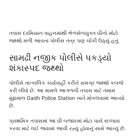
તપાસ દરમિયાન વાહનમાંથી ભેળસેળયુક્ત ઘીનો મોટો
જથ્થો મળી આવતા પોલીસ તંત્ર પણ ચોંકી ઉઠ્યું હતું.
સામઢી નજીક પોલીસે પકડ્યો
શંકાસ્પદ જથ્થો
પોલીસે તાત્કાલિક કાર્યવાહી કરીને સમગ્ર જથ્થો કબજે
કરી લીધો છે. આ મામલે આગળની તપાસ માટે તમામ
મુદ્દામાલ
Gadh Police Station
ખાતે મોકલવામાં આવ્યો
છે.
પ્રાથમિક તપાસમાં આ ઘી બજારમાં મોટા પાયે સપ્લાય
કરવા માટે લઈ જવામાં આવી રહ્યું હોવાનું સામે આવ્યું છે.