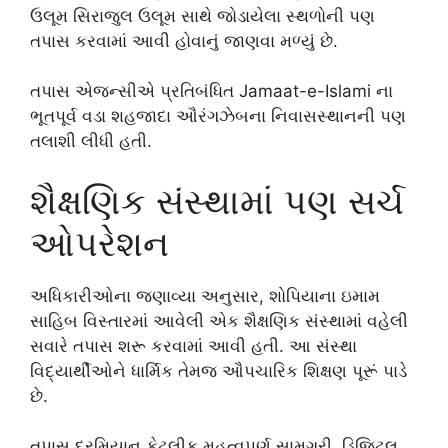
ઉલૂમ સિરાજુલ ઉલૂમ સાથે જોડાયેલા સ્થળોની પણ
તપાસ કરવામાં આવી હોવાનું જાણવા મળ્યું છે.
તપાસ એજન્સીએ પ્રતિબંધિત
Jamaat-e-Islami
ના
ભૂતપૂર્વ વડા શહજાદા ઔરંગઝેબના નિવાસસ્થાનની પણ
તલાશી લીધી હતી.
શૈક્ષણિક સંસ્થામાં પણ સર્ચ
ઓપરેશન
અધિકારીઓના જણાવ્યા અનુસાર, શોપિયાના ઇમામ
સાહિબ વિસ્તારમાં આવેલી એક શૈક્ષણિક સંસ્થામાં વહેલી
સવારે તપાસ શરૂ કરવામાં આવી હતી. આ સંસ્થા
વિદ્યાર્થીઓને ધાર્મિક તેમજ ઔપચારિક શિક્ષણ પૂરૂં પાડે
છે.
તપાસ દરમિયાન કેટલીક મહત્વપૂર્ણ સામગ્રી, ડિજિટલ