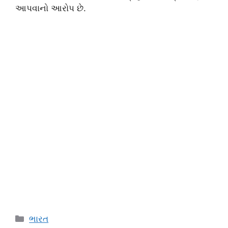
આપવાનો આરોપ છે.
Categories
ભારત