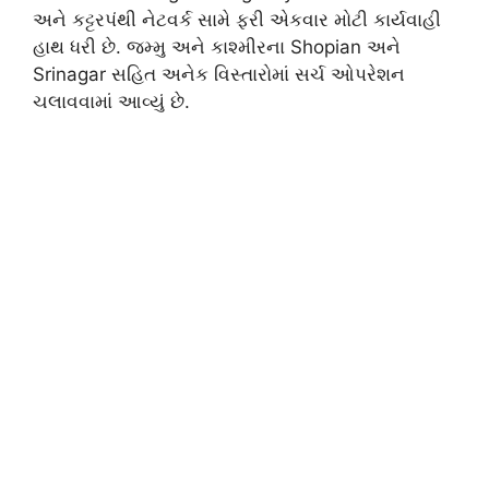
અને કટ્ટરપંથી નેટવર્ક સામે ફરી એકવાર મોટી કાર્યવાહી
હાથ ધરી છે. જમ્મુ અને કાશ્મીરના
Shopian
અને
Srinagar
સહિત અનેક વિસ્તારોમાં સર્ચ ઓપરેશન
ચલાવવામાં આવ્યું છે.