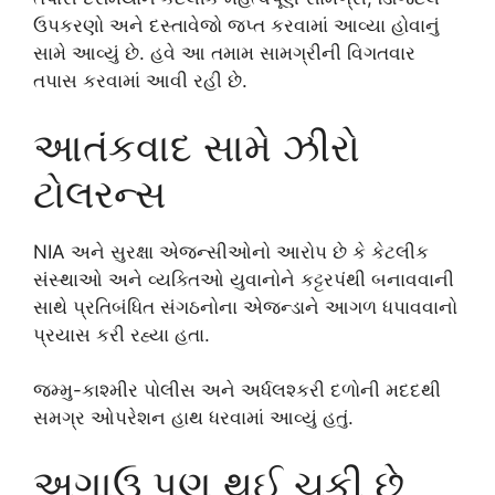
ઉપકરણો અને દસ્તાવેજો જપ્ત કરવામાં આવ્યા હોવાનું
સામે આવ્યું છે. હવે આ તમામ સામગ્રીની વિગતવાર
તપાસ કરવામાં આવી રહી છે.
આતંકવાદ સામે ઝીરો
ટોલરન્સ
NIA અને સુરક્ષા એજન્સીઓનો આરોપ છે કે કેટલીક
સંસ્થાઓ અને વ્યક્તિઓ યુવાનોને કટ્ટરપંથી બનાવવાની
સાથે પ્રતિબંધિત સંગઠનોના એજન્ડાને આગળ ધપાવવાનો
પ્રયાસ કરી રહ્યા હતા.
જમ્મુ-કાશ્મીર પોલીસ અને અર્ધલશ્કરી દળોની મદદથી
સમગ્ર ઓપરેશન હાથ ધરવામાં આવ્યું હતું.
અગાઉ પણ થઈ ચૂકી છે