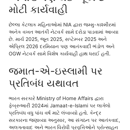
મોટી કાર્યવાહી
છેલ્લા કેટલાક મહિનાઓમાં NIA દ્વારા જમ્મુ-કાશ્મીરમાં
અનેક વખત આતંકી નેટવર્ક સામે દરોડા પાડવામાં આવ્યા
છે. માર્ચ 2025, જૂન 2025, સપ્ટેમ્બર 2025 અને
એપ્રિલ 2026 દરમિયાન પણ આતંકવાદી ભંડોળ અને
OGW નેટવર્ક સામે વિશેષ કાર્યવાહી હાથ ધરાઈ હતી.
જમાત-એ-ઇસ્લામી પર
પ્રતિબંધ યથાવત
ભારત સરકારે
Ministry of Home Affairs
દ્વારા
ફેબ્રુઆરી 2024માં
Jamaat-e-Islami
પર લાગેલો
પ્રતિબંધ વધુ પાંચ વર્ષ માટે લંબાવ્યો હતો. કેન્દ્ર
સરકારના જણાવ્યા અનુસાર, આ સંગઠન પર આતંકવાદ,
અલગતાવાદ અને ભારત વિરોધી પ્રવૃત્તિઓને પ્રોત્સાહન