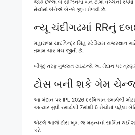
જોકે છેલ્લા બે સીઝનમાં બંને ટીમો વચ્ચેની સ્પર
મેચોમાં બંનેએ બે-બે જીત મેળવી છે.
ન્યૂ ચંદીગઢમાં RRનું દબ
મહારાજા યાદવિન્દ્ર સિંહ સ્ટેડિયમ રાજસ્થાન મ
તમામ ચાર મેચ જીતી છે.
બીજી તરફ ગુજરાત ટાઇટન્સે આ મેદાન પર ત્રણમ
ટોસ બની શકે ગેમ ચેન્
આ મેદાન પર IPL 2026 દરમિયાન રમાયેલી મોટાભા
અત્યાર સુધી રમાયેલી 7માંથી 6 મેચોમાં પહેલા બ
એટલે આજે ટોસ ખૂબ જ મહત્વનો સાબિત થઈ શકે છ
કરે.