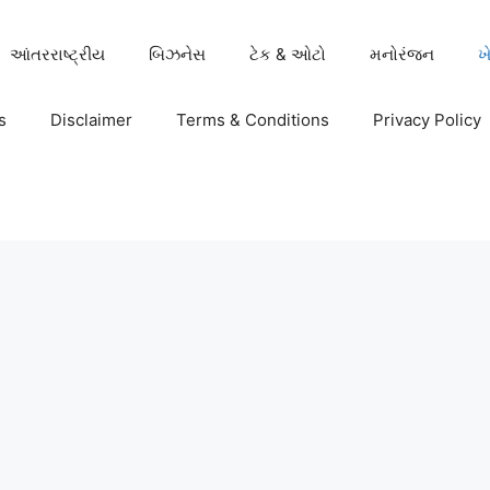
આંતરરાષ્ટ્રીય
બિઝનેસ
ટેક & ઓટો
મનોરંજન
ખ
s
Disclaimer
Terms & Conditions
Privacy Policy