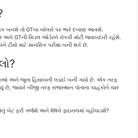
?
ક બનશે તો GTના બોલરો પર ભારે દબાણ આવશે.
 અને GTની મિડલ ઓર્ડરને રોકવી મોટી જવાબદારી રહેશે.
ટીમો માટે માનસિક પરીક્ષા બની શકે છે.
દલો?
ાવનાઓ અને જૂના હિસાબની લડાઈ બની ગયો છે. એક તરફ
યું છે, જ્યારે બીજી તરફ રાજસ્થાન પોતાના ચાહકોને ચાર
ેનું બેટ ફરી ગર્જશે અને RRને ફાઇનલમાં પહોંચાડશે?