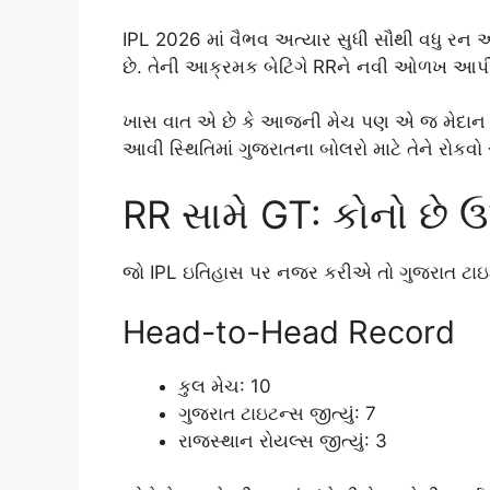
IPL 2026 માં વૈભવ અત્યાર સુધી સૌથી વધુ રન અ
છે. તેની આક્રમક બેટિંગે RRને નવી ઓળખ આપી
ખાસ વાત એ છે કે આજની મેચ પણ એ જ મેદાન પર 
આવી સ્થિતિમાં ગુજરાતના બોલરો માટે તેને રોકવો
RR સામે GT: કોનો છે
જો IPL ઇતિહાસ પર નજર કરીએ તો ગુજરાત ટાઇટન્સનુ
Head-to-Head Record
કુલ મેચ: 10
ગુજરાત ટાઇટન્સ જીત્યું: 7
રાજસ્થાન રોયલ્સ જીત્યું: 3