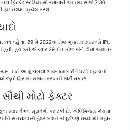
ેશનલ ક્રિકેટ સ્ટેડિયમમાં રમાનારી આ મેચ સાંજે 7:30
ી ફાઇનલમાં પ્રવેશ કરશે.
યાદો
ાર વર્ષ પહેલા, 29 મે 2022ના રોજ ગુજરાત ટાઇટન્સે IPL
તી હતી. હવે ફરી એકવાર 29 મેના રોજ બંને ટીમો આમને-
થાન માટે આ મુકાબલો ભાવનાત્મક રીતે ઘણો મહત્વનો
સામે જૂનો હિસાબ સમાન કરવાની મોટી તક છે.
 સૌથી મોટો ફેક્ટર
વા સ્ટાર વૈભવ સૂર્યવંશી પર ટકી છે. એલિમિનેટર મેચમાં
રમીને સનરાઇઝર્સ હૈદરાબાદને સંપૂર્ણપણે મેચમાંથી બહાર