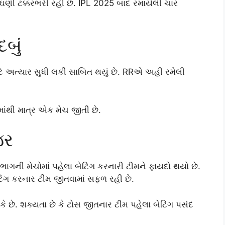
્ધા ઘણી ટક્કરભરી રહી છે. IPL 2025 બાદ રમાયેલી ચાર
દબું
ાટે અત્યાર સુધી લકી સાબિત થયું છે. RRએ અહીં રમેલી
ાંથી માત્ર એક મેચ જીતી છે.
જર
ગની મેચોમાં પહેલા બેટિંગ કરનારી ટીમને ફાયદો થયો છે.
ેટિંગ કરનાર ટીમ જીતવામાં સફળ રહી છે.
ે. શક્યતા છે કે ટોસ જીતનાર ટીમ પહેલા બેટિંગ પસંદ