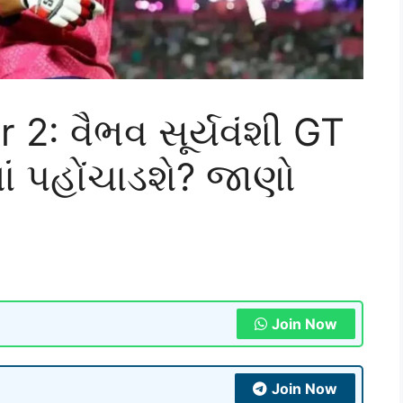
 2: વૈભવ સૂર્યવંશી GT
ં પહોંચાડશે? જાણો
Join Now
Join Now