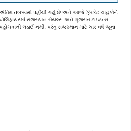
ંતિમ તબક્કામાં પહોંચી ગયું છે અને આજે ક્રિકેટ ચાહકોને
વોલિફાયરમાં રાજસ્થાન રોયલ્સ અને ગુજરાત ટાઇટન્સ
ોંચવાની લડાઈ નથી, પરંતુ રાજસ્થાન માટે ચાર વર્ષ જૂના