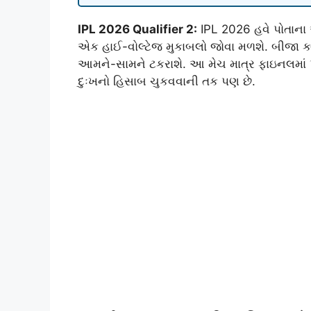
IPL 2026 Qualifier 2:
IPL 2026 હવે પોતાના અ
એક હાઈ-વોલ્ટેજ મુકાબલો જોવા મળશે. બીજા ક્
આમને-સામને ટકરાશે. આ મેચ માત્ર ફાઇનલમાં પહ
દુઃખનો હિસાબ ચુકવવાની તક પણ છે.