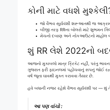
કોની માટે વધશે મુશ્કેલી
જો વૈભવ સૂર્યવંશી શરૂઆતથી જ આક્રમ
બીજી તરફ RRના બોલરો માટે શુભમન ગિલ
મેચનો દબાણ અને નોકઆઉટનો માહોલ બંને 
શું RR લેશે 2022નો બ
આજનો મુકાબલો માત્ર ક્રિકેટ નહીં, પરંતુ ભ
ગુજરાત ફરી ફાઇનલમાં પહોંચવાનું સપનું જોઈ રહ્
વર્ષ જૂના ઘાવથી મુક્ત કરાવવા તૈયાર છે.
હવે બધાની નજર રહેશે વૈભવ સૂર્યવંશી પર — શું ત
આ પણ વાંચો :