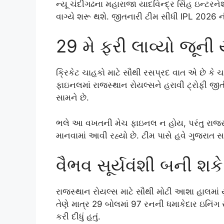
ન્યૂ ચંદીગઢના મહારાજા યાદવિન્દ્ર સિંહ ઇન્ટરન
વાગ્યે શરૂ થશે. જીતનારી ટીમ સીધી IPL 2026 ન
29 મે ફરી લાવ્યો જૂની 
ક્રિકેટ ચાહકો માટે સૌથી રસપ્રદ વાત એ છે કે ચ
ફાઇનલમાં રાજસ્થાન રોયલ્સને હરાવી ટ્રોફી જી
સામને છે.
ભલે આ વખતની મેચ ફાઇનલ ન હોય, પરંતુ રાજસ્
માનવામાં આવી રહ્યો છે. ટીમ પાસે હવે ગુજરાત 
વૈભવ સૂર્યવંશી બની શકે
રાજસ્થાન રોયલ્સ માટે સૌથી મોટી આશા હાલમાં યુ
તેણે માત્ર 29 બોલમાં 97 રનની ધમાકેદાર ઇનિંગ 
કરી દીધું હતું.