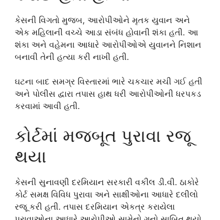
કેસની વિગતો મુજબ, આરોપીઓને મૃતક યુવાન અને
એક મહિલાની વચ્ચે આડા સંબંધ હોવાની શંકા હતી. આ
શંકા અને વહેમના આધારે આરોપીઓએ યુવાનને નિશાન
બનાવી તેની હત્યા કરી નાખી હતી.
ઘટના બાદ સમગ્ર વિસ્તારમાં ભારે ચકચાર મચી ગઈ હતી
અને પોલીસ દ્વારા તપાસ હાથ ધરી આરોપીઓની ધરપકડ
કરવામાં આવી હતી.
કોર્ટમાં મજબૂત પુરાવા રજૂ
થયા
કેસની સુનાવણી દરમિયાન સરકારી વકીલ ડી.વી. ઠાકોરે
કોર્ટ સમક્ષ વિવિધ પુરાવા અને સાક્ષીઓના આધારે દલીલો
રજૂ કરી હતી. તપાસ દરમિયાન એકત્ર કરાયેલા
પુરાવાઓના આધારે આરોપીઓ સામેનો ગુનો સાબિત થયો