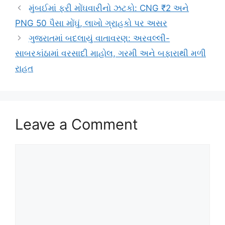
મુંબઈમાં ફરી મોંઘવારીનો ઝટકો: CNG ₹2 અને
PNG 50 પૈસા મોંઘું, લાખો ગ્રાહકો પર અસર
ગુજરાતમાં બદલાયું વાતાવરણ: અરવલ્લી-
સાબરકાંઠામાં વરસાદી માહોલ, ગરમી અને બફારાથી મળી
રાહત
Leave a Comment
Comment