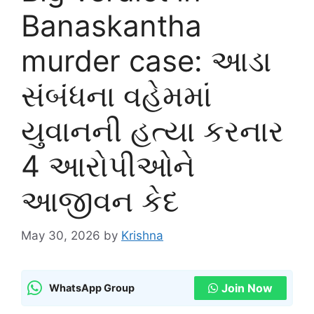
Banaskantha
murder case: આડા
સંબંધના વહેમમાં
યુવાનની હત્યા કરનાર
4 આરોપીઓને
આજીવન કેદ
May 30, 2026
by
Krishna
Join Now
WhatsApp Group