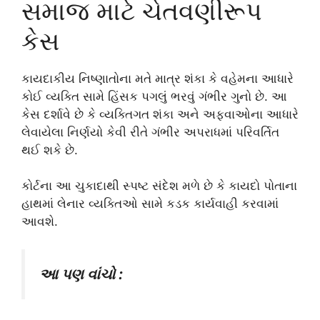
સમાજ માટે ચેતવણીરૂપ
કેસ
કાયદાકીય નિષ્ણાતોના મતે માત્ર શંકા કે વહેમના આધારે
કોઈ વ્યક્તિ સામે હિંસક પગલું ભરવું ગંભીર ગુનો છે. આ
કેસ દર્શાવે છે કે વ્યક્તિગત શંકા અને અફવાઓના આધારે
લેવાયેલા નિર્ણયો કેવી રીતે ગંભીર અપરાધમાં પરિવર્તિત
થઈ શકે છે.
કોર્ટના આ ચુકાદાથી સ્પષ્ટ સંદેશ મળે છે કે કાયદો પોતાના
હાથમાં લેનાર વ્યક્તિઓ સામે કડક કાર્યવાહી કરવામાં
આવશે.
આ પણ વાંચો :