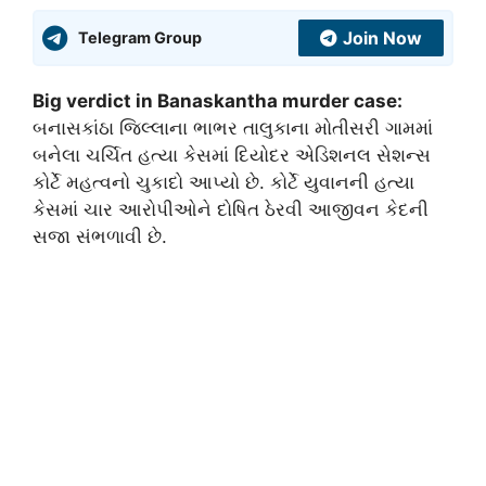
Join Now
Telegram Group
Big verdict in Banaskantha murder case:
બનાસકાંઠા જિલ્લાના ભાભર તાલુકાના મોતીસરી ગામમાં
બનેલા ચર્ચિત હત્યા કેસમાં દિયોદર એડિશનલ સેશન્સ
કોર્ટે મહત્વનો ચુકાદો આપ્યો છે. કોર્ટે યુવાનની હત્યા
કેસમાં ચાર આરોપીઓને દોષિત ઠેરવી આજીવન કેદની
સજા સંભળાવી છે.