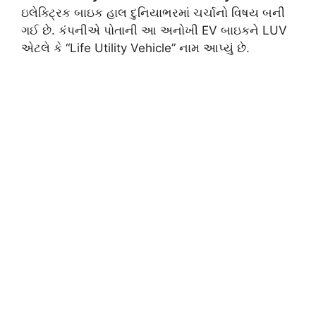
ઇલેક્ટ્રિક બાઇક હાલ દુનિયાભરમાં ચર્ચાનો વિષય બની
ગઈ છે. કંપનીએ પોતાની આ અનોખી EV બાઇકને LUV
એટલે કે “Life Utility Vehicle” નામ આપ્યું છે.