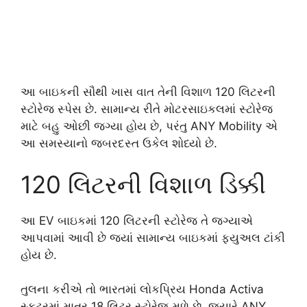
આ બાઇકની સૌથી ખાસ વાત તેની વિશાળ 120 લિટરની
સ્ટોરેજ સ્પેસ છે. સામાન્ય રીતે મોટરસાઇકલમાં સ્ટોરેજ
માટે બહુ ઓછી જગ્યા હોય છે, પરંતુ ANY Mobility એ
આ સમસ્યાનો જબરદસ્ત ઉકેલ શોધ્યો છે.
120 લિટરની વિશાળ ડિક્કી
આ EV બાઇકમાં 120 લિટરની સ્ટોરેજ તે જગ્યાએ
આપવામાં આવી છે જ્યાં સામાન્ય બાઇકમાં ફ્યુઅલ ટાંકી
હોય છે.
તુલના કરીએ તો ભારતમાં લોકપ્રિય
Honda Activa
સ્કૂટરમાં માત્ર 18 લિટર સ્ટોરેજ મળે છે. જ્યારે ANY