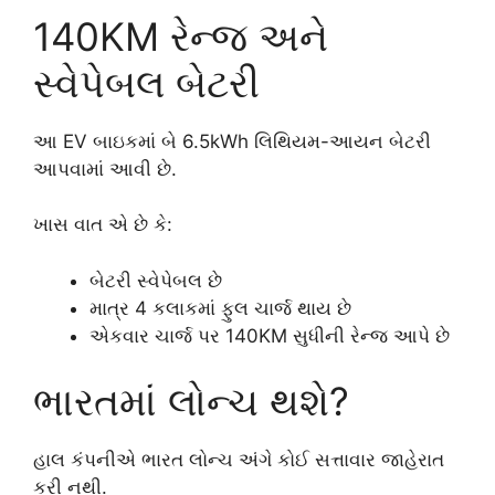
140KM રેન્જ અને
સ્વેપેબલ બેટરી
આ EV બાઇકમાં બે 6.5kWh લિથિયમ-આયન બેટરી
આપવામાં આવી છે.
ખાસ વાત એ છે કે:
બેટરી સ્વેપેબલ છે
માત્ર 4 કલાકમાં ફુલ ચાર્જ થાય છે
એકવાર ચાર્જ પર 140KM સુધીની રેન્જ આપે છે
ભારતમાં લોન્ચ થશે?
હાલ કંપનીએ ભારત લોન્ચ અંગે કોઈ સત્તાવાર જાહેરાત
કરી નથી.