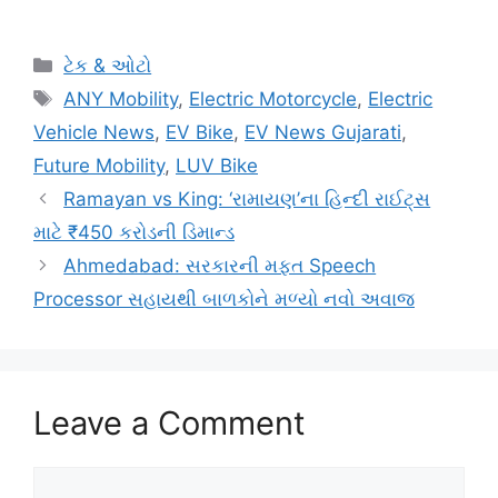
Categories
ટેક & ઓટો
Tags
ANY Mobility
,
Electric Motorcycle
,
Electric
Vehicle News
,
EV Bike
,
EV News Gujarati
,
Future Mobility
,
LUV Bike
Ramayan vs King: ‘રામાયણ’ના હિન્દી રાઈટ્સ
માટે ₹450 કરોડની ડિમાન્ડ
Ahmedabad: સરકારની મફત Speech
Processor સહાયથી બાળકોને મળ્યો નવો અવાજ
Leave a Comment
Comment