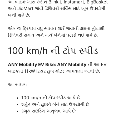
આ બાઇક ખાસ કરીને Blinkit, Instamart, BigBasket
અને JioMart જેવી ડિલિવરી સર્વિસ માટે ખૂબ ઉપયોગી
બની શકે છે.
એક જ ટ્રિપમાં વધુ સામાન લઈ જવાની ક્ષમતા હોવાથી
ડિલિવરી સમય અને ખર્ચ બંનેમાં ઘટાડો થઈ શકે છે.
100 km/h ની ટોપ સ્પીડ
ANY Mobility EV Bike: ANY Mobility
ની આ EV
બાઇકમાં 11kW રિયર હબ મોટર આપવામાં આવી છે.
આ બાઇક:
100 km/h ની ટોપ સ્પીડ આપે છે
શહેર અને હાઇવે બંને માટે ઉપયોગી છે
સ્મૂથ રાઇડિંગ અનુભવ આપે છે