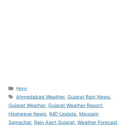
Categories
ભારત
Tags
Ahmedabad Weather
,
Gujarat Rain News
,
Gujarat Weather
,
Gujarat Weather Report
,
Heatwave News
,
IMD Update
,
Mausam
Samachar
,
Rain Alert Gujarat
,
Weather Forecast