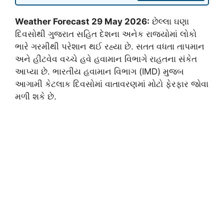
Weather Forecast 29 May 2026:
છેલ્લા ઘણા
દિવસોથી ગુજરાત સહિત દેશના અનેક રાજ્યોમાં લોકો
ભારે ગરમીથી પરેશાન થઈ રહ્યા છે. સતત વધતા તાપમાન
અને હીટવેવ વચ્ચે હવે હવામાન વિભાગે રાહતના સંકેત
આપ્યા છે. ભારતીય હવામાન વિભાગ (IMD) મુજબ
આગામી કેટલાક દિવસોમાં વાતાવરણમાં મોટો ફેરફાર જોવા
મળી શકે છે.