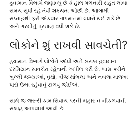
હવામાન વિભાગે જણાવ્યું છે કે હાલ મળનારી રાહત લાંબા
સમય સુધી રહે તેવી શક્યતા ઓછી છે. આગામી
સપ્તાહથી ફરી એકવાર તાપમાનમાં વધારો થઈ શકે છે
અને ગરમીનું પ્રમાણ વધી શકે છે.
લોકોને શું રાખવી સાવચેતી?
હવામાન વિભાગે લોકોને આંધી અને ખરાબ હવામાન
દરમિયાન સાવચેત રહેવાની અપીલ કરી છે. ખાસ કરીને
ખુલ્લી જગ્યાઓ, વૃક્ષો, વીજ થાંભલા અને નબળા માળખા
પાસે ઉભા રહેવાનું ટાળવું જોઈએ.
સાથે જ જરૂરી કામ સિવાય ઘરની બહાર ન નીકળવાની
સલાહ આપવામાં આવી છે.