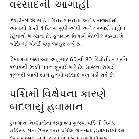
વરસાદની આગાહી
દિલ્હી-NCR સહિત ઉત્તર ભારતના અનેક રાજ્યોમાં
આગામી 3 થી 4 દિવસ સુધી આંધી અને વરસાદી માહોલ
રહેવાની શક્યતા છે. હવામાન વિભાગે કેટલીક જગ્યાએ
ઓરેન્જ એલર્ટ પણ જાહેર કર્યું છે.
વિભાગના જણાવ્યા અનુસાર 60 થી 80 કિલોમીટર પ્રતિ
કલાકની ઝડપે પવન ફૂંકાઈ શકે છે. સાંજના સમયે
ધૂળભરી આંધી સાથે હળવો વરસાદ પણ પડી શકે છે.
પશ્ચિમી વિક્ષેપના કારણે
બદલાયું હવામાન
હવામાન નિષ્ણાતોના જણાવ્યા મુજબ પશ્ચિમી વિક્ષેપ
સક્રિય થતા ઉત્તર અને પશ્ચિમ ભારતના હવામાનમાં આ
ફેરફાર જોવા મળી રહ્યો છે. જેના કારણે પંજાબ,