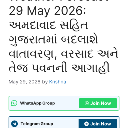
29 May 2026:
અમદાવાદ સહિત
ગુજરાતમાં બદલાશે
વાતાવરણ, વરસાદ અને
તેજ પવનની આગાહી
May 29, 2026
by
Krishna
Join Now
WhatsApp Group
Join Now
Telegram Group