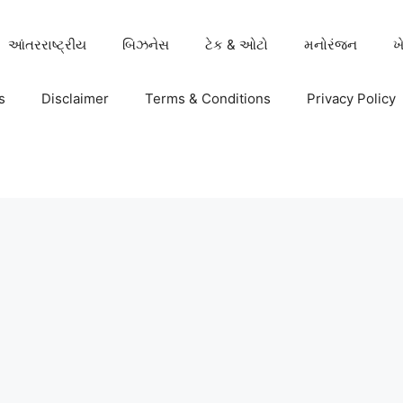
આંતરરાષ્ટ્રીય
બિઝનેસ
ટેક & ઓટો
મનોરંજન
ખ
s
Disclaimer
Terms & Conditions
Privacy Policy