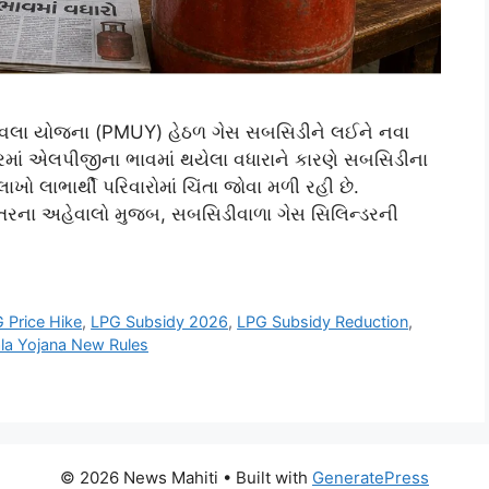
 ઉજ્જવલા યોજના (PMUY) હેઠળ ગેસ સબસિડીને લઈને નવા
રમાં એલપીજીના ભાવમાં થયેલા વધારાને કારણે સબસિડીના
ખો લાભાર્થી પરિવારોમાં ચિંતા જોવા મળી રહી છે.
જેતરના અહેવાલો મુજબ, સબસિડીવાળા ગેસ સિલિન્ડરની
 Price Hike
,
LPG Subsidy 2026
,
LPG Subsidy Reduction
,
la Yojana New Rules
© 2026 News Mahiti
• Built with
GeneratePress