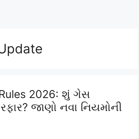
 Update
ules 2026: શું ગેસ
ફેરફાર? જાણો નવા નિયમોની