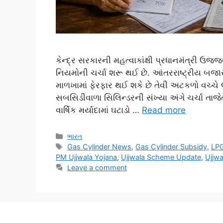
કેન્દ્ર સરકારની મહત્વાકાંક્ષી પ્રધાનમંત્રી
નિયમોની ચર્ચા શરૂ થઈ છે. આંતરરાષ્ટ્રીય બજા
માળખામાં ફેરફાર થઈ શકે છે તેવી અટકળો વચ્ચે લા
સબસિડીવાળા સિલિન્ડરની સંખ્યા અંગે ચર્ચા તા
વાર્ષિક મર્યાદામાં ઘટાડો …
Read more
Categories
ભારત
Tags
Gas Cylinder News
,
Gas Cylinder Subsidy
,
LPG
PM Ujjwala Yojana
,
Ujjwala Scheme Update
,
Ujjwa
Leave a comment