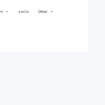
ેલ
ક્રાઈમ
Other