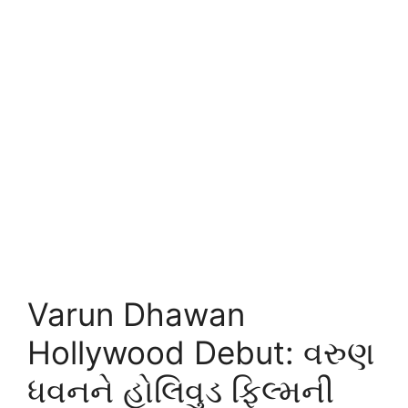
Varun Dhawan
Hollywood Debut: વરુણ
ધવનને હોલિવુડ ફિલ્મની