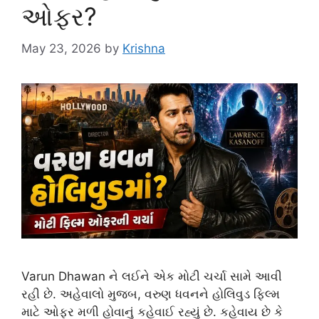
ઓફર?
May 23, 2026
by
Krishna
Varun Dhawan ને લઈને એક મોટી ચર્ચા સામે આવી
રહી છે. અહેવાલો મુજબ, વરુણ ધવનને હોલિવુડ ફિલ્મ
માટે ઓફર મળી હોવાનું કહેવાઈ રહ્યું છે. કહેવાય છે કે