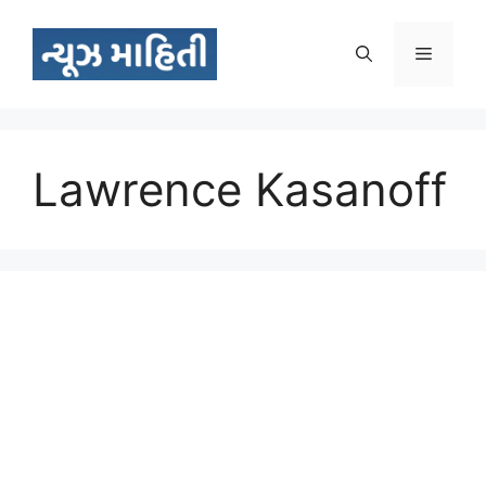
Skip
to
Menu
content
Lawrence Kasanoff