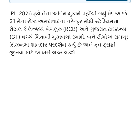
IPL 2026 હવે તેના અંતિમ મુકામે પહોંચી ગયું છે. આજે
31 મેના રોજ અમદાવાદના નરેન્દ્ર મોદી સ્ટેડિયમમાં
રોયલ ચેલેન્જર્સ બેંગલુરુ (RCB) અને ગુજરાત ટાઇટન્સ
(GT) વચ્ચે ખિતાબી મુકાબલો રમાશે. બંને ટીમોએ સમગ્ર
સિઝનમાં શાનદાર પ્રદર્શન કર્યું છે અને હવે ટ્રોફી
જીતવા માટે આખરી લડત લડશે.