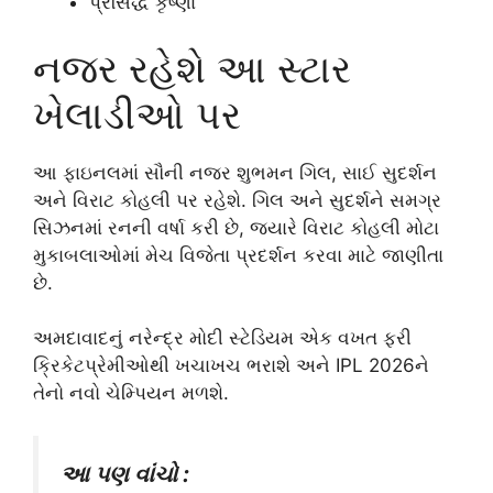
પ્રસિદ્ધ કૃષ્ણા
નજર રહેશે આ સ્ટાર
ખેલાડીઓ પર
આ ફાઇનલમાં સૌની નજર શુભમન ગિલ, સાઈ સુદર્શન
અને વિરાટ કોહલી પર રહેશે. ગિલ અને સુદર્શને સમગ્ર
સિઝનમાં રનની વર્ષા કરી છે, જ્યારે વિરાટ કોહલી મોટા
મુકાબલાઓમાં મેચ વિજેતા પ્રદર્શન કરવા માટે જાણીતા
છે.
અમદાવાદનું નરેન્દ્ર મોદી સ્ટેડિયમ એક વખત ફરી
ક્રિકેટપ્રેમીઓથી ખચાખચ ભરાશે અને IPL 2026ને
તેનો નવો ચેમ્પિયન મળશે.
આ પણ વાંચો :