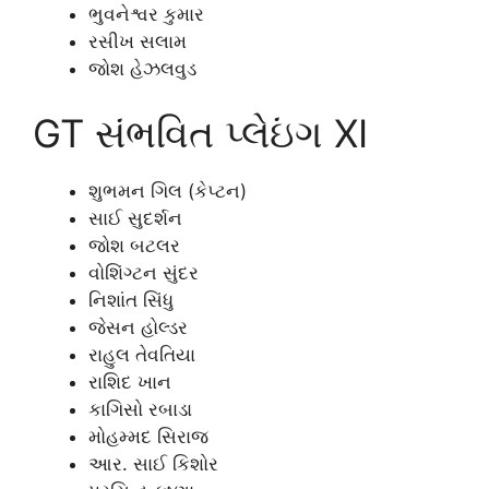
ભુવનેશ્વર કુમાર
રસીખ સલામ
જોશ હેઝલવુડ
GT સંભવિત પ્લેઇંગ XI
શુભમન ગિલ (કેપ્ટન)
સાઈ સુદર્શન
જોશ બટલર
વોશિંગ્ટન સુંદર
નિશાંત સિંધુ
જેસન હોલ્ડર
રાહુલ તેવતિયા
રાશિદ ખાન
કાગિસો રબાડા
મોહમ્મદ સિરાજ
આર. સાઈ કિશોર