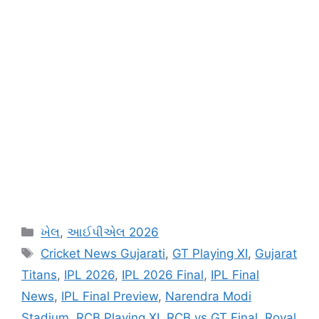
Categories
ખેલ
,
આઈપીએલ 2026
Tags
Cricket News Gujarati
,
GT Playing XI
,
Gujarat
Titans
,
IPL 2026
,
IPL 2026 Final
,
IPL Final
News
,
IPL Final Preview
,
Narendra Modi
Stadium
,
RCB Playing XI
,
RCB vs GT Final
,
Royal