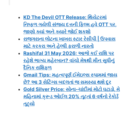
KD The Devil OTT Release: થિયેટરમાં
નિષ્ફળ ગયેલી સંજય દત્તની ફિલ્મ હવે OTT પર,
જાણો ક્યાં અને ક્યારે જોઈ શકશો
રાજગરાના લોટના ખાખરા સ્ટાર રેસીપી | ઉપવાસ
માટે કરકરા અને હેલ્ધી ફરાળી નાસ્તો
Rashifal 31 May 2026: આજે કઈ રાશિ પર
રહેશે ભાગ્ય મહેરબાન? વાંચો મેષથી મીન સુધીનું
દૈનિક રાશિફળ
Gmail Tips: મહત્વપૂર્ણ ઈમેઇલ્સ સ્પામમાં જાય
છે? આ 3 સેટિંગ્સ બદલતાં જ સમસ્યા થશે દૂર
Gold Silver Price: સોના-ચાંદીમાં મોટો ઘટાડો, મે
મહિનામાં ક્રૂડ ઓઈલ 20% તૂટતાં 6 વર્ષનો રેકોર્ડ
તૂટ્યો