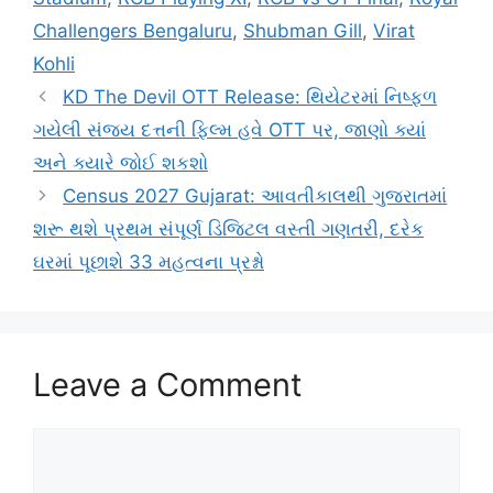
Challengers Bengaluru
,
Shubman Gill
,
Virat
Kohli
KD The Devil OTT Release: થિયેટરમાં નિષ્ફળ
ગયેલી સંજય દત્તની ફિલ્મ હવે OTT પર, જાણો ક્યાં
અને ક્યારે જોઈ શકશો
Census 2027 Gujarat: આવતીકાલથી ગુજરાતમાં
શરૂ થશે પ્રથમ સંપૂર્ણ ડિજિટલ વસ્તી ગણતરી, દરેક
ઘરમાં પૂછાશે 33 મહત્વના પ્રશ્નો
Leave a Comment
Comment