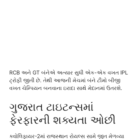
RCB અને GT બંનેએ અત્યાર સુધી એક-એક વખત IPL
ટ્રોફી જીતી છે. તેથી આજની મેચમાં બંને ટીમો બીજી
વખત ચેમ્પિયન બનવાના ઇરાદા સાથે મેદાનમાં ઉતરશે.
ગુજરાત ટાઇટન્સમાં
ફેરફારની શક્યતા ઓછી
ક્વોલિફાયર-2માં રાજસ્થાન રોયલ્સ સામે જીત મેળવ્યા