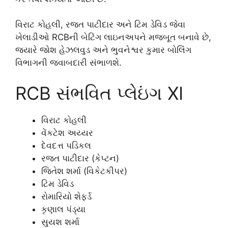
વિરાટ કોહલી, રજત પાટીદાર અને ટિમ ડેવિડ જેવા
ખેલાડીઓ RCBની બેટિંગ લાઇનઅપને મજબૂત બનાવે છે,
જ્યારે જોશ હેઝલવુડ અને ભુવનેશ્વર કુમાર બોલિંગ
વિભાગની જવાબદારી સંભાળશે.
RCB સંભવિત પ્લેઇંગ XI
વિરાટ કોહલી
વેંકટેશ અય્યર
દેવદત્ત પડિકલ
રજત પાટીદાર (કેપ્ટન)
જિતેશ શર્મા (વિકેટકીપર)
ટિમ ડેવિડ
રોમારિયો શેફર્ડ
કૃણાલ પંડ્યા
સુયશ શર્મા