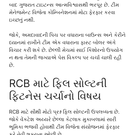
બાદ ગુજરાત ટાઇટન્સ આત્મવિશ્વાસથી ભરપૂર છે. ટીમ
મેનેજમેન્ટ વિજેતા કોમ્બિનેશનમાં મોટા ફેરફાર કરવા
ઇચ્છતું નથી.
જોકે, અમદાવાદની પિચ પર વધારાના બાઉન્સ અને કેરીને
ધ્યાનમાં રાખીને ટીમ એક વધારાના ફાસ્ટ બોલર અંગે
વિચાર કરી શકે છે. છેલ્લી મેચમાં સાઈ કિશોરનો ઉપયોગ
ન થતા તેમની જગ્યાએ પેસ વિકલ્પ પર ચર્ચા ચાલી રહી
છે.
RCB માટે ફિલ સોલ્ટની
ફિટનેસ ચર્ચાનો વિષય
RCB માટે સૌથી મોટો પ્રશ્ન ફિલ સોલ્ટની ઉપલબ્ધતા છે.
જોકે વેંકટેશ અય્યરે છેલ્લા કેટલાક મુકાબલામાં સારી
ભૂમિકા ભજવી હોવાથી ટીમ વિજેતા સંયોજનમાં ફેરફાર
કરે તેવી શક્યતા ઓછી છે.