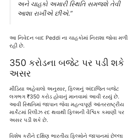
અને ચાહકો અમારી સ્થિતિ સમજશે તેવી
આશા રાખીએ છીએ.”
આ નિવેદન બાદ
Peddi
ના ચાહકોમાં નિરાશા જોવા મળી
રહી છે.
350 કરોડના બજેટ પર પડી શકે
અસર
મીડિયા અહેવાલો અનુસાર, ફિલ્મનું અંદાજિત બજેટ
લગભગ ₹350 કરોડ હોવાનું માનવામાં આવી રહ્યું છે.
આવી સ્થિતિમાં જાપાન જેવા મહત્વપૂર્ણ આંતરરાષ્ટ્રીય
માર્કેટમાં રિલીઝ રદ થવાથી ફિલ્મની વૈશ્વિક કમાણી પર
અસર પડી શકે છે.
વિશેષ કરીને દક્ષિણ ભારતીય ફિલ્મોને જાપાનમાં છેલ્લા