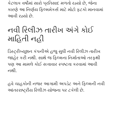
કેટલાક વર્ષોમાં સારો પ્રતિસાદ મળતો રહ્યો છે, જેના
કારણે આ નિર્ણય ફિલ્મમેકર્સ માટે મોટો ફટકો માનવામાં
આવી રહ્યો છે.
નવી રિલીઝ તારીખ અંગે કોઈ
માહિતી નહીં
ડિસ્ટ્રીબ્યૂશન કંપનીએ હજુ સુધી નવી રિલીઝ તારીખ
જાહેર કરી નથી. સાથે જ ફિલ્મના નિર્માતાઓ તરફથી
પણ આ મામલે કોઈ સત્તાવાર સ્પષ્ટતા કરવામાં આવી
નથી.
હવે ચાહકોની નજર આગામી અપડેટ અને ફિલ્મની નવી
આંતરરાષ્ટ્રીય રિલીઝ યોજના પર ટકેલી છે.