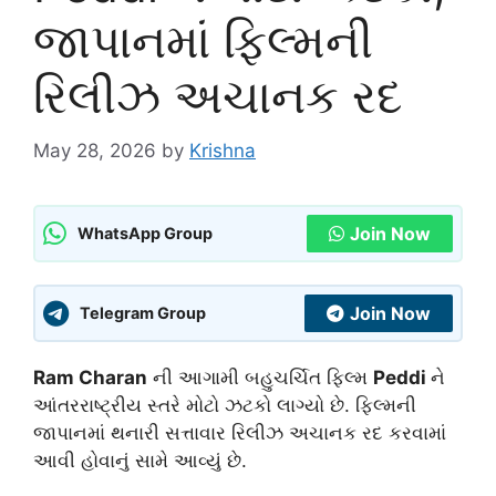
જાપાનમાં ફિલ્મની
રિલીઝ અચાનક રદ
May 28, 2026
by
Krishna
Join Now
WhatsApp Group
Join Now
Telegram Group
Ram Charan
ની આગામી બહુચર્ચિત ફિલ્મ
Peddi
ને
આંતરરાષ્ટ્રીય સ્તરે મોટો ઝટકો લાગ્યો છે. ફિલ્મની
જાપાનમાં થનારી સત્તાવાર રિલીઝ અચાનક રદ કરવામાં
આવી હોવાનું સામે આવ્યું છે.