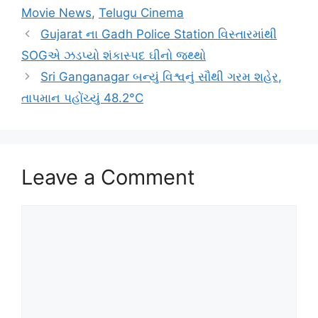
Movie News
,
Telugu Cinema
Gujarat ના Gadh Police Station વિસ્તારમાંથી
SOGએ ઝડપ્યો શંકાસ્પદ ઘીનો જથ્થો
Sri Ganganagar બન્યું વિશ્વનું સૌથી ગરમ શહેર,
તાપમાન પહોંચ્યું 48.2°C
Leave a Comment
Comment