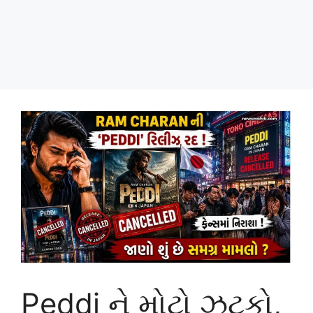
Peddi ને મોટો ઝટકો,