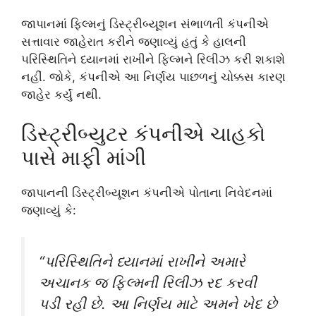
જાપાનમાં ફિલ્મનું ડિસ્ટ્રીબ્યૂશન સંભાળતી કંપનીએ
સત્તાવાર જાહેરાત કરીને જણાવ્યું હતું કે હાલની
પરિસ્થિતિને ધ્યાનમાં રાખીને ફિલ્મને રિલીઝ કરી શકાશે
નહીં. જોકે, કંપનીએ આ નિર્ણય પાછળનું ચોક્કસ કારણ
જાહેર કર્યું નથી.
ડિસ્ટ્રીબ્યુટર કંપનીએ ચાહકો
પાસે માફી માંગી
જાપાનની ડિસ્ટ્રીબ્યૂશન કંપનીએ પોતાના નિવેદનમાં
જણાવ્યું કે:
“પરિસ્થિતિને ધ્યાનમાં રાખીને અમારે
અચાનક જ ફિલ્મની રિલીઝ રદ કરવી
પડી રહી છે. આ નિર્ણય માટે અમને ખેદ છે