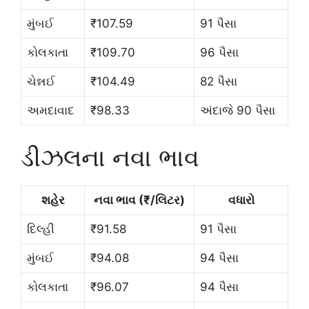
મુંબઈ
₹107.59
91 પૈસા
કોલકાતા
₹109.70
96 પૈસા
ચેન્નઈ
₹104.49
82 પૈસા
અમદાવાદ
₹98.33
અંદાજે 90 પૈસા
ડીઝલના નવા ભાવ
શહેર
નવા ભાવ (₹/લિટર)
વધારો
દિલ્હી
₹91.58
91 પૈસા
મુંબઈ
₹94.08
94 પૈસા
કોલકાતા
₹96.07
94 પૈસા