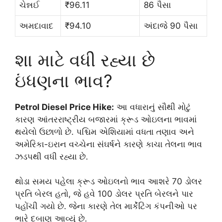
ચેન્નઈ
₹96.11
86 પૈસા
અમદાવાદ
₹94.10
અંદાજે 90 પૈસા
શા માટે વધી રહ્યા છે
ઇંધણના ભાવ?
Petrol Diesel Price Hike:
આ વધારાનું સૌથી મોટું
કારણ આંતરરાષ્ટ્રીય બજારમાં ક્રૂડ ઓઇલના ભાવમાં
થયેલો ઉછાળો છે. પશ્ચિમ એશિયામાં વધતા તણાવ અને
અમેરિકા-ઇરાન વચ્ચેના સંઘર્ષને કારણે કાચા તેલના ભાવ
ઝડપથી વધી રહ્યા છે.
થોડા સમય પહેલા ક્રૂડ ઓઇલનો ભાવ આશરે 70 ડોલર
પ્રતિ બેરલ હતો, જે હવે 100 ડોલર પ્રતિ બેરલને પાર
પહોંચી ગયો છે. જેના કારણે તેલ માર્કેટિંગ કંપનીઓ પર
ભારે દબાણ આવ્યું છે.