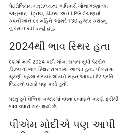
પેટ્રોલિયમ મંત્રાલયના અધિકારીઓના જણાવ્યા
અનુસાર, પેટ્રોલ, ડીઝલ અને LPG વેચાણમાં
કંપનીઓને દર મહિને આશરે ₹30 હજાર કરોડનું
નુકસાન થઈ રહ્યું હતું.
2024થી ભાવ સ્થિર હતા
દેશમાં માર્ચ 2024 પછી લાંબા સમય સુધી પેટ્રોલ-
ડીઝલના ભાવ સ્થિર રાખવામાં આવ્યા હતા. લોકસભા
ચૂંટણી પહેલા સરકારે લોકોને રાહત આપવા ₹2 પ્રતિ
લિટરનો ઘટાડો પણ કર્યો હતો.
પરંતુ હવે વૈશ્વિક બજારમાં વધતા દબાણને કારણે ફરીથી
ભાવ વધારો શરૂ થયો છે.
પીએમ મોદીએ પણ આપી