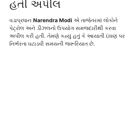
હતી અપીલ
વડાપ્રધાન
Narendra Modi
એ તાજેતરમાં લોકોને
પેટ્રોલ અને ડીઝલનો ઉપયોગ સમજદારીથી કરવા
અપીલ કરી હતી. તેમણે કહ્યું હતું કે આયાતી ઇંધણ પર
નિર્ભરતા ઘટાડવી સમયની જરૂરિયાત છે.