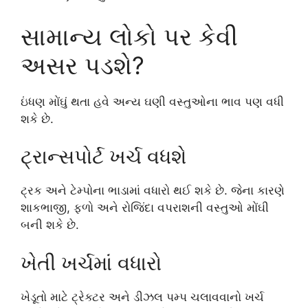
સામાન્ય લોકો પર કેવી
અસર પડશે?
ઇંધણ મોંઘું થતા હવે અન્ય ઘણી વસ્તુઓના ભાવ પણ વધી
શકે છે.
ટ્રાન્સપોર્ટ ખર્ચ વધશે
ટ્રક અને ટેમ્પોના ભાડામાં વધારો થઈ શકે છે. જેના કારણે
શાકભાજી, ફળો અને રોજિંદા વપરાશની વસ્તુઓ મોંઘી
બની શકે છે.
ખેતી ખર્ચમાં વધારો
ખેડૂતો માટે ટ્રેક્ટર અને ડીઝલ પમ્પ ચલાવવાનો ખર્ચ