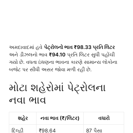
અમદાવાદમાં હવે
પેટ્રોલનો ભાવ ₹98.33 પ્રતિ લિટર
અને ડીઝલનો ભાવ
₹94.10
પ્રતિ લિટર સુધી પહોંચી
ગયો છે. વધતા ઇંધણના ભાવના કારણે સામાન્ય લોકોના
બજેટ પર સીધી અસર જોવા મળી રહી છે.
મોટા શહેરોમાં પેટ્રોલના
નવા ભાવ
શહેર
નવા ભાવ (₹/લિટર)
વધારો
દિલ્હી
₹98.64
87 પૈસા