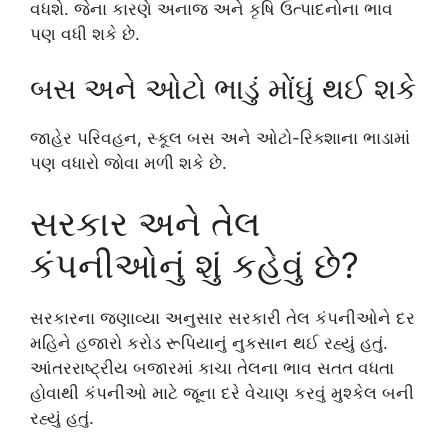
વધશે. જેના કારણે અનાજ અને કૃષિ ઉત્પાદનોના ભાવ
પણ વધી શકે છે.
બસ અને ઓટો ભાડું મોંઘું થઈ શકે
જાહેર પરિવહન, સ્કૂલ બસ અને ઓટો-રિક્શાના ભાડામાં
પણ વધારો જોવા મળી શકે છે.
સરકાર અને તેલ
કંપનીઓનું શું કહેવું છે?
સરકારના જણાવ્યા અનુસાર સરકારી તેલ કંપનીઓને દર
મહિને હજારો કરોડ રૂપિયાનું નુકસાન થઈ રહ્યું હતું.
આંતરરાષ્ટ્રીય બજારમાં કાચા તેલના ભાવ સતત વધતા
હોવાથી કંપનીઓ માટે જૂના દરે વેચાણ કરવું મુશ્કેલ બની
રહ્યું હતું.