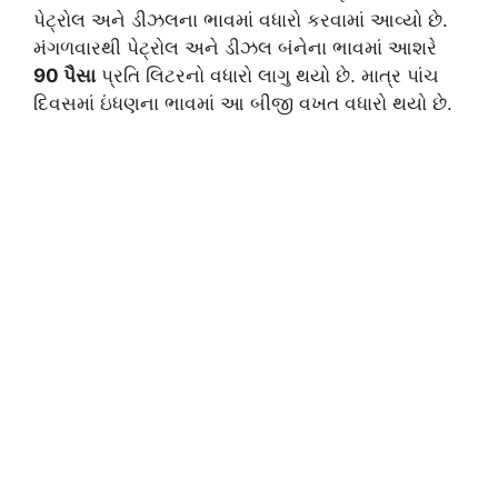
પેટ્રોલ અને ડીઝલના ભાવમાં વધારો કરવામાં આવ્યો છે.
મંગળવારથી પેટ્રોલ અને ડીઝલ બંનેના ભાવમાં આશરે
90 પૈસા
પ્રતિ લિટરનો વધારો લાગુ થયો છે. માત્ર પાંચ
દિવસમાં ઇંધણના ભાવમાં આ બીજી વખત વધારો થયો છે.